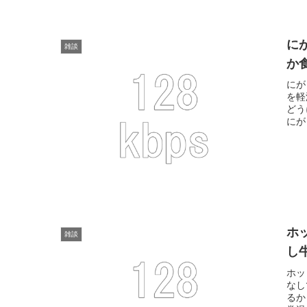
に
雑談
か
にが
を軽
どう
にが
ホ
雑談
し
ホッ
なし
るか