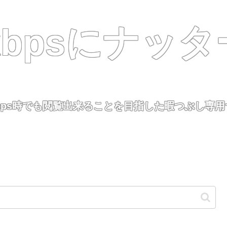
8kbpsにナッタ
kbps時でも閲覧出来ることを目指した暇つぶし専