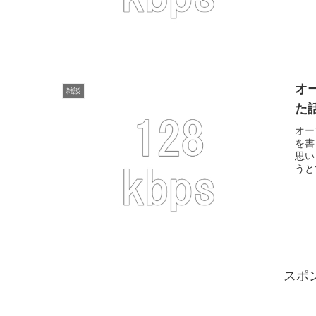
オ
雑談
た
オー
を書
思い
うと
スポ