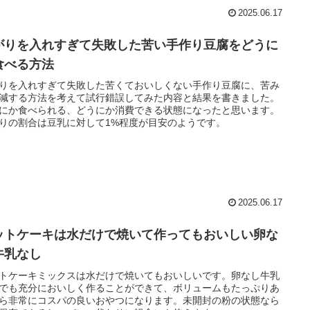
2025.06.17
がりを入れすぎて失敗した苦い手作り豆腐をどうに
食べる方法
りを入れすぎて失敗した苦くておいしくない手作り豆腐に、苦み
減する方法を考えて試行錯誤してみた内容と結果を書きました。
にか食べられる、どうにか消費できる状態になったと思います。
りの割合は豆乳に対して1%程度が目安のようです。
2025.06.17
ットケーキは水だけで焼いて作ってもおいしい卵な
牛乳なし
トケーキミックスは水だけで焼いてもおいしいです。卵なし牛乳
でも充分においしく作ることができて、ボリュームもたっぷりあ
ら非常にコスパの良いおやつになります。未開封の粉の状態なら