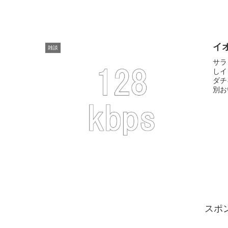
イ
雑談
サラ
しイ
ダチ
別お
スポ