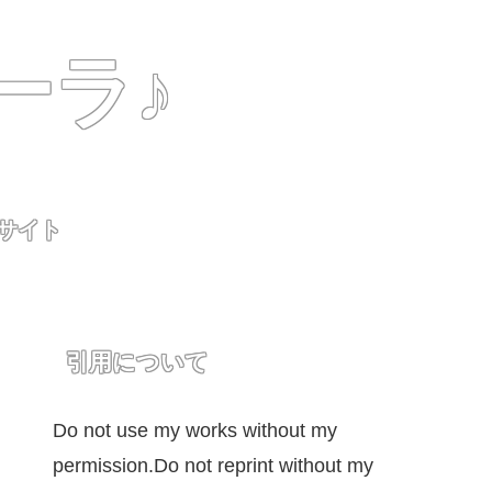
ーラ♪
用サイト
引用について
Do not use my works without my
permission.Do not reprint without my