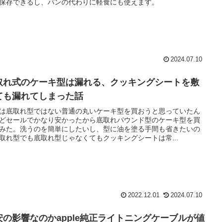
保存できるし、パンの代わりに軽食にも使えます。
2024.07.10
取れ式のケーキ型は漏れる、クッキングシートを敷
ても漏れてしまった話
は底取れ型ではない普通の丸いケーキ型を買おうと思っていたん
どセールでかなり安かったから底取れパウンド型のケーキ型を買
みた。洗うのを簡単にしたいし、型に油を塗る手間も省きたいの
取れ型でも底取れ型じゃなくてもクッキングシートは常...
2022.12.01
2024.07.10
安の影響なのかapple純正ライトニングケーブルが値