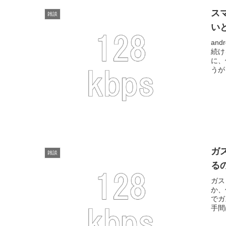
ス
雑談
い
an
続け
に、
うが
ガ
雑談
る
ガス
か、
でガ
手間