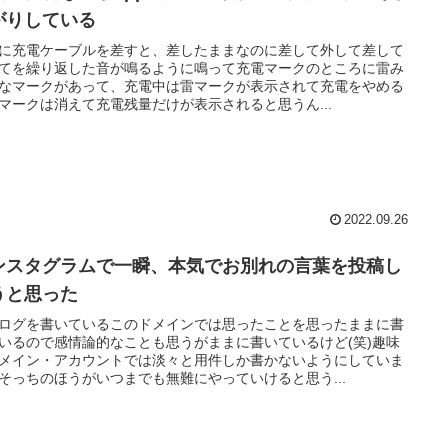
がりしている
adに充電ケーブルを差すと、差したままなのに差して外して差して
てを繰り返した音が鳴るように鳴って充電マークのところに雷み
なマークがあって、充電中は雷マークが表示されて充電をやめる
マークは消えて充電残量だけが表示されると思うん...
2022.09.26
ンスタグラムで一瞬、本気でお別れの言葉を投稿し
うと思った
ログを書いているこのドメインでは思ったことを思ったままに書
いるので感情論的なことも思うがままに書いているけど(笑)趣味
メイン・アカウントでは淡々と用件しか書かないようにしていま
そっちのほうがいつまでも無難にやっていけると思う...