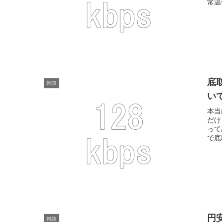
常温
底
雑談
い
本当
だけ
って
で底
円
雑談