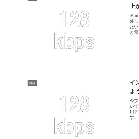
上
iP
外し
たい
と雷
イ
雑談
よ
今ブ
いて
用ド
す。