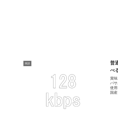
普
雑談
べ
賞味
パサ
使用
国産