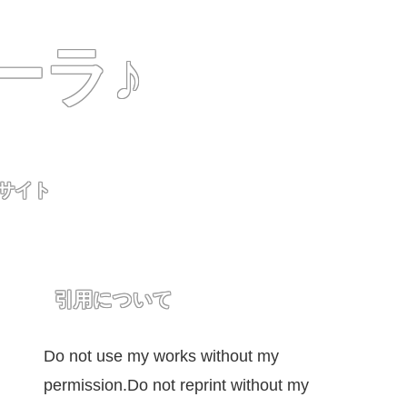
ーラ♪
用サイト
引用について
Do not use my works without my
permission.Do not reprint without my