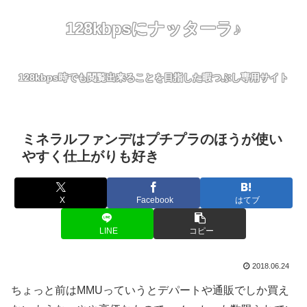
128kbpsにナッターラ♪
128kbps時でも閲覧出来ることを目指した暇つぶし専用サイト
ミネラルファンデはプチプラのほうが使い
やすく仕上がりも好き
X
Facebook
はてブ
LINE
コピー
2018.06.24
ちょっと前はMMUっていうとデパートや通販でしか買え