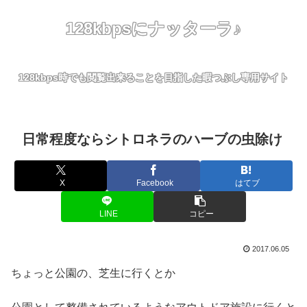
128kbpsにナッターラ♪
128kbps時でも閲覧出来ることを目指した暇つぶし専用サイト
日常程度ならシトロネラのハーブの虫除け
X
Facebook
はてブ
LINE
コピー
2017.06.05
ちょっと公園の、芝生に行くとか