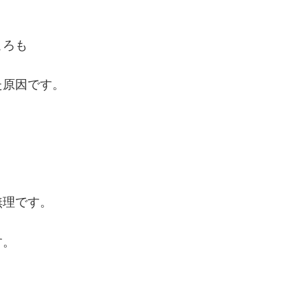
ころも
た原因です。
無理です。
す。