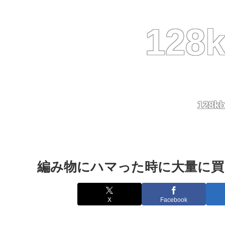
12
128
編み物にハマった時に大量に買
X
Facebook