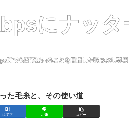
8kbpsにナッタ
kbps時でも閲覧出来ることを目指した暇つぶし専
った毛糸と、その使い道
はてブ
LINE
コピー