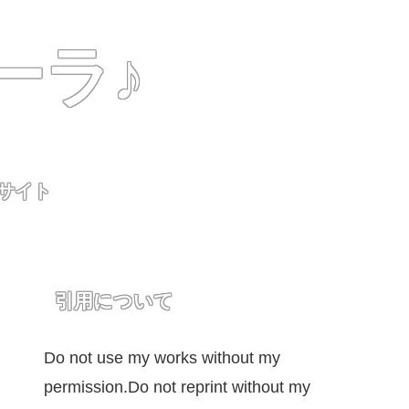
ーラ♪
用サイト
引用について
Do not use my works without my
permission.Do not reprint without my